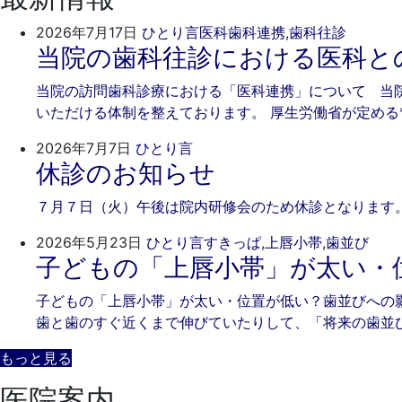
2026
ご
2026年7月17日
ひとり言
医科歯科連携
,
歯科往診
当院の歯科往診における医科と
年
き
7
そ
当院の訪問歯科診療における「医科連携」について 当
月
歯
いただける体制を整えております。 厚生労働省が定める
17
科
日
2026
ご
2026年7月7日
ひとり言
休診のお知らせ
年
き
7
そ
７月７日（火）午後は院内研修会のため休診となります。
月
歯
7
科
202
ご
2026年5月23日
ひとり言
すきっぱ
,
上唇小帯
,
歯並び
日
子どもの「上唇小帯」が太い・
年
き
5
そ
子どもの「上唇小帯」が太い・位置が低い？歯並びへの
月
歯
歯と歯のすぐ近くまで伸びていたりして、「将来の歯並
23
科
日
もっと見る
医院案内