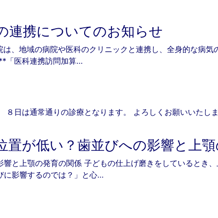
の連携についてのお知らせ
院は、地域の病院や医科のクリニックと連携し、全身的な病気
**「医科連携訪問加算…
 ８日は通常通りの診療となります。 よろしくお願いいたし
6
位置が低い？歯並びへの影響と上顎
影響と上顎の発育の関係 子どもの仕上げ磨きをしているとき
びに影響するのでは？」と心…