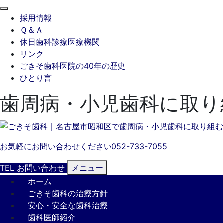
閉
採用情報
じ
Ｑ＆Ａ
る
休日歯科診療医療機関
リンク
ごきそ歯科医院の40年の歴史
ひとり言
歯周病・小児歯科に取り
お気軽にお問い合わせください
052-733-7055
TEL
お問い合わせ
メニュー
ホーム
ごきそ歯科の治療方針
安心・安全な歯科治療
歯科医師紹介