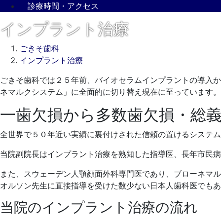
診療時間・アクセス
インプラント治療
ごきそ歯科
インプラント治療
2022
ごきそ歯科では２５年前、バイオセラムインプラントの導入か
年
ネマルクシステム」に全面的に切り替え現在に至っています。
3
一歯欠損から多数歯欠損・総
月
11
全世界で５０年近い実績に裏付けされた信頼の置けるシステム
日
2022
ご
当院副院長はインプラント治療を熟知した指導医、長年市民病
年
き
3
そ
また、スウェーデン人顎顔面外科専門医であり、ブローネマル
月
歯
オルソン先生に直接指導を受けた数少ない日本人歯科医でもあ
16
科
当院のインプラント治療の流れ
日