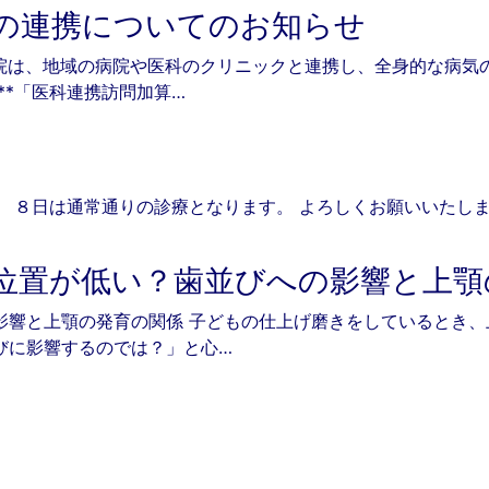
の連携についてのお知らせ
院は、地域の病院や医科のクリニックと連携し、全身的な病気
**「医科連携訪問加算…
 ８日は通常通りの診療となります。 よろしくお願いいたし
6
位置が低い？歯並びへの影響と上顎
影響と上顎の発育の関係 子どもの仕上げ磨きをしているとき
びに影響するのでは？」と心…