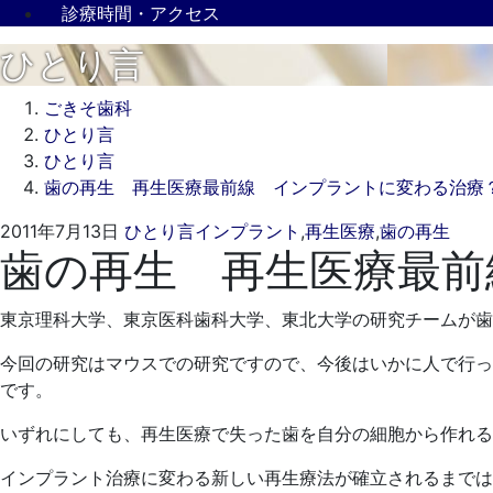
診療時間・アクセス
ひとり言
ごきそ歯科
ひとり言
ひとり言
歯の再生 再生医療最前線 インプラントに変わる治療
2022
ご
2011年7月13日
ひとり言
インプラント
,
再生医療
,
歯の再生
歯の再生 再生医療最前
年
き
3
そ
月
歯
東京理科大学、東京医科歯科大学、東北大学の研究チームが歯
23
科
日
今回の研究はマウスでの研究ですので、今後はいかに人で行っ
です。
いずれにしても、再生医療で失った歯を自分の細胞から作れる
インプラント治療に変わる新しい再生療法が確立されるまでは