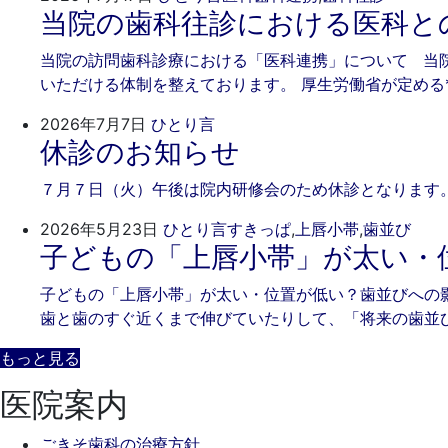
当院の歯科往診における医科と
年
き
7
そ
当院の訪問歯科診療における「医科連携」について 当
月
歯
いただける体制を整えております。 厚生労働省が定める
17
科
日
2026
ご
2026年7月7日
ひとり言
休診のお知らせ
年
き
7
そ
７月７日（火）午後は院内研修会のため休診となります。
月
歯
7
科
202
ご
2026年5月23日
ひとり言
すきっぱ
,
上唇小帯
,
歯並び
日
子どもの「上唇小帯」が太い・
年
き
5
そ
子どもの「上唇小帯」が太い・位置が低い？歯並びへの
月
歯
歯と歯のすぐ近くまで伸びていたりして、「将来の歯並
23
科
日
もっと見る
医院案内
ごきそ歯科の治療方針