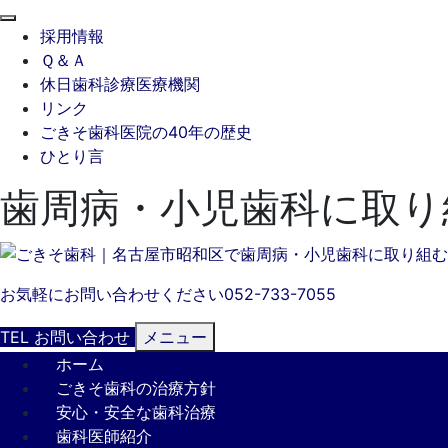
閉
採用情報
じ
Ｑ＆Ａ
る
休日歯科診療医療機関
リンク
ごきそ歯科医院の40年の歴史
ひとり言
歯周病・小児歯科に取り
お気軽にお問い合わせください
052-733-7055
TEL
お問い合わせ
メニュー
ホーム
ごきそ歯科の治療方針
安心・安全な歯科治療
歯科医師紹介