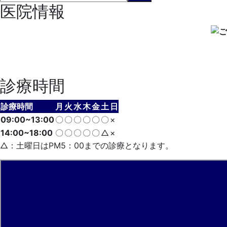
医院情報
診療時間
診療時間
月
火
水
木
金
土
日
09:00~13:00
〇
〇
〇
〇
〇
〇
×
14:00~18:00
〇
〇
〇
〇
〇
△
×
△：土曜日はPM5：00までの診療となります。