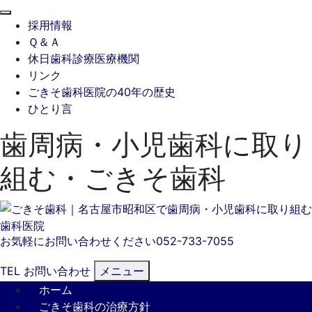
閉
採用情報
じ
Ｑ＆Ａ
る
休日歯科診療医療機関
リンク
ごきそ歯科医院の40年の歴史
ひとり言
歯周病・小児歯科に取り
組む・ごきそ歯科
お気軽にお問い合わせください
052-733-7055
TEL
お問い合わせ
メニュー
ホーム
ごきそ歯科の治療方針