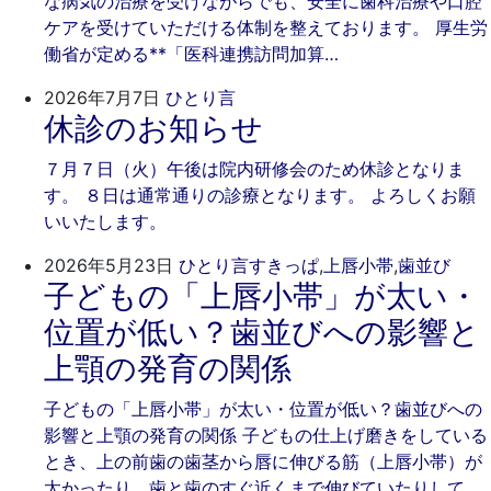
な病気の治療を受けながらでも、安全に歯科治療や口腔
ケアを受けていただける体制を整えております。 厚生労
働省が定める**「医科連携訪問加算…
2026
ご
2026年7月7日
ひとり言
休診のお知らせ
年
き
7
そ
７月７日（火）午後は院内研修会のため休診となりま
月
歯
す。 ８日は通常通りの診療となります。 よろしくお願
7
科
いいたします。
日
202
ご
2026年5月23日
ひとり言
すきっぱ
,
上唇小帯
,
歯並び
子どもの「上唇小帯」が太い・
年
き
5
そ
位置が低い？歯並びへの影響と
月
歯
上顎の発育の関係
23
科
日
子どもの「上唇小帯」が太い・位置が低い？歯並びへの
影響と上顎の発育の関係 子どもの仕上げ磨きをしている
とき、上の前歯の歯茎から唇に伸びる筋（上唇小帯）が
太かったり、歯と歯のすぐ近くまで伸びていたりして、