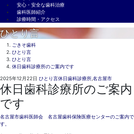
安心・安全な歯科治療
歯科医師紹介
診療時間・アクセス
ひとり言
ごきそ歯科
ひとり言
ひとり言
休日歯科診療所のご案内です
2025
ご
2025年12月22日
ひとり言
休日歯科診療所
,
名古屋市
休日歯科診療所のご案内
年
き
12
そ
です
月
歯
22
科
日
名古屋市歯科医師会 名古屋歯科保険医療センターのご案内で
す。