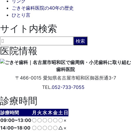
リンク
ごきそ歯科医院の40年の歴史
ひとり言
サイト内検索
医院情報
〒466-0015
愛知県名古屋市昭和区御器所通3-7
TEL.
052-733-7055
診療時間
診療時間
月
火
水
木
金
土
日
09:00~13:00
〇
〇
〇
〇
〇
〇
×
14:00~18:00
〇
〇
〇
〇
〇
△
×