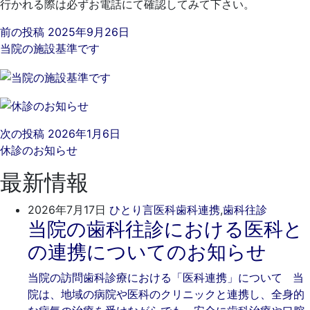
行かれる際は必ずお電話にて確認してみて下さい。
前の投稿
2025年9月26日
当院の施設基準です
次の投稿
2026年1月6日
休診のお知らせ
最新情報
2026
ご
2026年7月17日
ひとり言
医科歯科連携
,
歯科往診
当院の歯科往診における医科と
年
き
7
そ
の連携についてのお知らせ
月
歯
17
科
当院の訪問歯科診療における「医科連携」について 当
日
院は、地域の病院や医科のクリニックと連携し、全身的