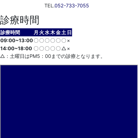
TEL.
052-733-7055
診療時間
診療時間
月
火
水
木
金
土
日
09:00~13:00
〇
〇
〇
〇
〇
〇
×
14:00~18:00
〇
〇
〇
〇
〇
△
×
△：土曜日はPM5：00までの診療となります。