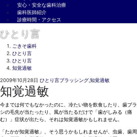
安心・安全な歯科治療
歯科医師紹介
診療時間・アクセス
ひとり言
ごきそ歯科
ひとり言
ひとり言
知覚過敏
2022
ご
2009年10月28日
ひとり言
ブラッシング
,
知覚過敏
知覚過敏
年
き
3
そ
月
歯
今までは何でもなかったのに、冷たい物を飲食したり、歯ブラ
16
科
シの毛先が当たったり、風が当たるだけで「歯がしみる（痛
日
む）」症状が出たら、それは知覚過敏かもしれません。
「たかが知覚過敏」、そう思うかもしれませんが、虫歯、歯周