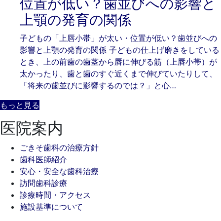
位置が低い？歯並びへの影響と
月
歯
上顎の発育の関係
23
科
日
子どもの「上唇小帯」が太い・位置が低い？歯並びへの
影響と上顎の発育の関係 子どもの仕上げ磨きをしている
とき、上の前歯の歯茎から唇に伸びる筋（上唇小帯）が
太かったり、歯と歯のすぐ近くまで伸びていたりして、
「将来の歯並びに影響するのでは？」と心…
もっと見る
医院案内
ごきそ歯科の治療方針
歯科医師紹介
安心・安全な歯科治療
訪問歯科診療
診療時間・アクセス
施設基準について