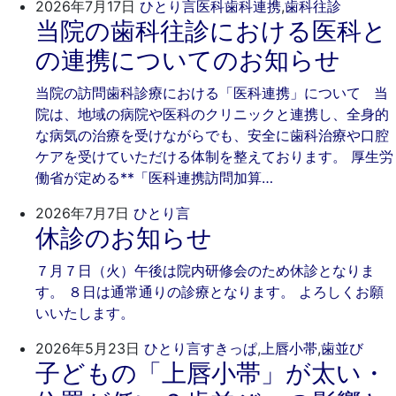
2026
ご
2026年7月17日
ひとり言
医科歯科連携
,
歯科往診
当院の歯科往診における医科と
年
き
7
そ
の連携についてのお知らせ
月
歯
17
科
当院の訪問歯科診療における「医科連携」について 当
日
院は、地域の病院や医科のクリニックと連携し、全身的
な病気の治療を受けながらでも、安全に歯科治療や口腔
ケアを受けていただける体制を整えております。 厚生労
働省が定める**「医科連携訪問加算…
2026
ご
2026年7月7日
ひとり言
休診のお知らせ
年
き
7
そ
７月７日（火）午後は院内研修会のため休診となりま
月
歯
す。 ８日は通常通りの診療となります。 よろしくお願
7
科
いいたします。
日
202
ご
2026年5月23日
ひとり言
すきっぱ
,
上唇小帯
,
歯並び
子どもの「上唇小帯」が太い・
年
き
5
そ