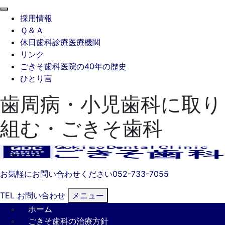
閉
採用情報
じ
Ｑ＆Ａ
る
休日歯科診療医療機関
リンク
ごきそ歯科医院の40年の歴史
ひとり言
歯周病・小児歯科に取り
組む・ごきそ歯科
お気軽にお問い合わせください
052-733-7055
TEL
お問い合わせ
メニュー
ホーム
ごきそ歯科の治療方針