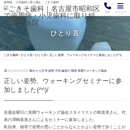
歯周病・小児歯科に取り組む・ごきそ歯科
TEL
メニュー
ひとり言
ごきそ歯科
ひとり言
ひとり言
正しい姿勢、ウォーキングセミナーに参加しました(^^)/
2
ご
2019年6月25日
ひとり言
姿勢
,
子供
,
歯並び
,
猫背
,
美脚ウォーキング協会
0
き
正しい姿勢、ウォーキングセミナーに参
2
そ
2
歯
加しました(^^)/
年
科
3
月
1
先週金曜日に美脚ウォーキング協会スタイリストの牧直美さん、代
5
日
表の澤崎直美さんによるセミナーに参加しました。
私自身、猫背で姿勢が悪いことからなんとかよい姿勢で歩くことが