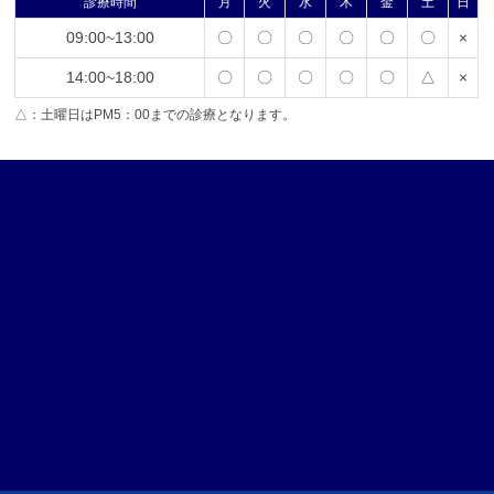
診療時間
月
火
水
木
金
土
日
09:00~13:00
〇
〇
〇
〇
〇
〇
×
14:00~18:00
〇
〇
〇
〇
〇
△
×
△：土曜日はPM5：00までの診療となります。