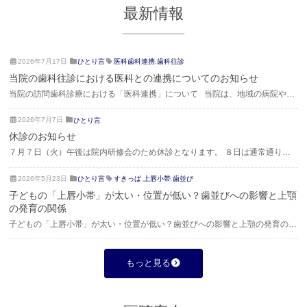
最新情報
2
ご
2026年7月17日
ひとり言
医科歯科連携
,
歯科往診
0
き
当院の歯科往診における医科との連携についてのお知らせ
2
そ
当院の訪問歯科診療における「医科連携」について 当院は、地域の病院や医
6
歯
科のクリニックと連携し、全身的な病気の治療を受けながらでも、安全に歯科
年
科
2
ご
2026年7月7日
ひとり言
治療や口腔ケアを受けていただける体制を整えております。 厚生労働省が定
7
0
き
月
休診のお知らせ
める**「医科連携訪問加算…
2
そ
1
７月７日（火）午後は院内研修会のため休診となります。 ８日は通常通りの
6
歯
7
診療となります。 よろしくお願いいたします。
年
科
日
2
ご
2026年5月23日
ひとり言
すきっぱ
,
上唇小帯
,
歯並び
7
0
き
月
子どもの「上唇小帯」が太い・位置が低い？歯並びへの影響と上顎
2
そ
7
の発育の関係
6
歯
日
子どもの「上唇小帯」が太い・位置が低い？歯並びへの影響と上顎の発育の関
年
科
係 子どもの仕上げ磨きをしているとき、上の前歯の歯茎から唇に伸びる筋
5
月
（上唇小帯）が太かったり、歯と歯のすぐ近くまで伸びていたりして、「将来
もっと見る
2
の歯並びに影響するのでは？」と心…
3
日