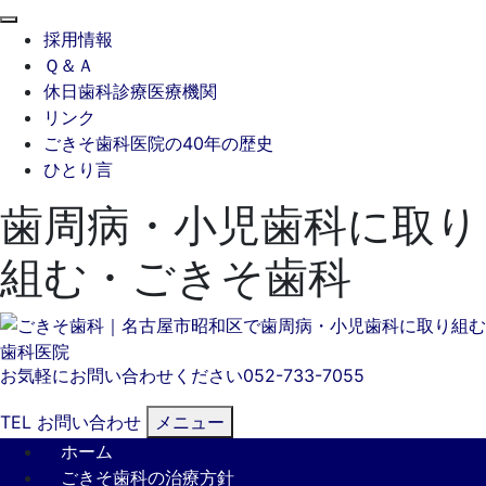
閉
採用情報
じ
Ｑ＆Ａ
る
休日歯科診療医療機関
リンク
ごきそ歯科医院の40年の歴史
ひとり言
歯周病・小児歯科に取り
組む・ごきそ歯科
お気軽にお問い合わせください
052-733-7055
TEL
お問い合わせ
メニュー
ホーム
ごきそ歯科の治療方針