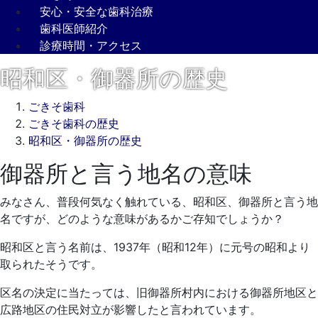
安心・安全な歯科治療
歯科医師紹介
診療時間・アクセス
昭和区・御器所の歴史
ごきそ歯科
ごきそ歯科の歴史
昭和区・御器所の歴史
御器所と言う地名の意味
2022
年
みなさん、普段何気なく触れている、昭和区、御器所と言う地
3
名ですが、どのような意味があるかご存知でしょうか？
月
15
昭和区と言う名前は、1937年（昭和12年）に元号の昭和より
日
取られたそうです。
2022
ご
年
き
区名の決定に当たっては、旧御器所村内における御器所地区と
3
そ
広路地区の住民対立が影響したと言われています。