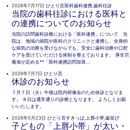
2026
ご
2026年7月17日
ひとり言
医科歯科連携
,
歯科往診
当院の歯科往診における医科と
年
き
7
そ
の連携についてのお知らせ
月
歯
17
科
当院の訪問歯科診療における「医科連携」について 当
日
院は、地域の病院や医科のクリニックと連携し、全身的
な病気の治療を受けながらでも、安全に歯科治療や口腔
ケアを受けていただける体制を整えております。 厚生労
働省が定める**「医科連携訪問加算…
2026
ご
2026年7月7日
ひとり言
休診のお知らせ
年
き
7
そ
７月７日（火）午後は院内研修会のため休診となりま
月
歯
す。 ８日は通常通りの診療となります。 よろしくお願
7
科
いいたします。
日
202
ご
2026年5月23日
ひとり言
すきっぱ
,
上唇小帯
,
歯並び
子どもの「上唇小帯」が太い・
年
き