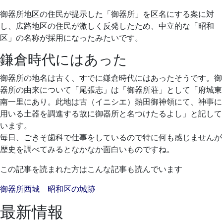
月
歯
16
科
御器所地区の住民が提示した「御器所」を区名にする案に対
日
し、広路地区の住民が激しく反発したため、中立的な「昭和
区」の名称が採用になったみたいです。
鎌倉時代にはあった
御器所の地名は古く、すでに鎌倉時代にはあったそうです。御
器所の由来について「尾張志」は「御器所荘」として「府城東
南一里にあり。此地は古（イニシエ）熱田御神領にて、神事に
用いる土器を調進する故に御器所と名つけたるよし」と記して
います。
毎日、ごきそ歯科で仕事をしているので特に何も感じませんが
歴史を調べてみるとなかなか面白いものですね。
この記事を読まれた方はこんな記事も読んでいます
御器所西城 昭和区の城跡
最新情報