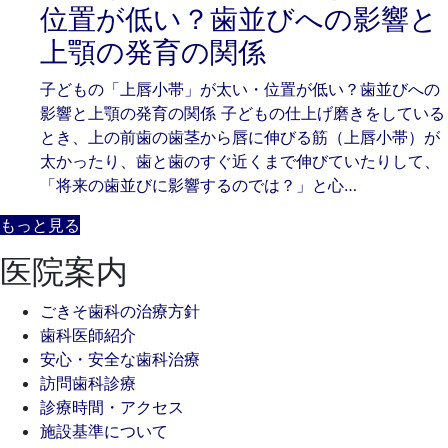
5
そ
位置が低い？歯並びへの影響と
月
歯
上顎の発育の関係
23
科
日
子どもの「上唇小帯」が太い・位置が低い？歯並びへの
影響と上顎の発育の関係 子どもの仕上げ磨きをしている
とき、上の前歯の歯茎から唇に伸びる筋（上唇小帯）が
太かったり、歯と歯のすぐ近くまで伸びていたりして、
「将来の歯並びに影響するのでは？」と心…
もっと見る
医院案内
ごきそ歯科の治療方針
歯科医師紹介
安心・安全な歯科治療
訪問歯科診療
診療時間・アクセス
施設基準について