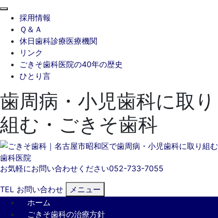
閉
採用情報
じ
Ｑ＆Ａ
る
休日歯科診療医療機関
リンク
ごきそ歯科医院の40年の歴史
ひとり言
歯周病・小児歯科に取り
組む・ごきそ歯科
お気軽にお問い合わせください
052-733-7055
TEL
お問い合わせ
メニュー
ホーム
ごきそ歯科の治療方針