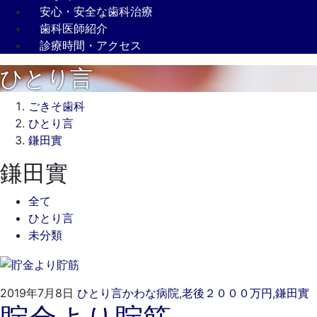
安心・安全な歯科治療
歯科医師紹介
診療時間・アクセス
ひとり言
ごきそ歯科
ひとり言
鎌田實
鎌田實
全て
ひとり言
未分類
2
2019年7月8日
ひとり言
かわな病院
,
老後２０００万円
,
鎌田實