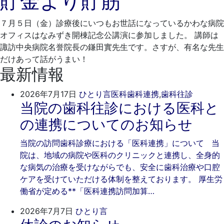
貯金より貯筋
3
７月５日（金）診療後にいつもお世話になっているかわな病院
1
オフィスはなみずき開棟記念公講演に参加しました。 講師は
諏訪中央病院名誉院長の鎌田實先生です。さすが、有名な先生
だけあって話がうまい！
最新情報
2026
ご
2026年7月17日
ひとり言
医科歯科連携
,
歯科往診
当院の歯科往診における医科と
年
き
7
そ
の連携についてのお知らせ
月
歯
17
科
当院の訪問歯科診療における「医科連携」について 当
日
院は、地域の病院や医科のクリニックと連携し、全身的
な病気の治療を受けながらでも、安全に歯科治療や口腔
ケアを受けていただける体制を整えております。 厚生労
働省が定める**「医科連携訪問加算…
2026
ご
2026年7月7日
ひとり言
年
き