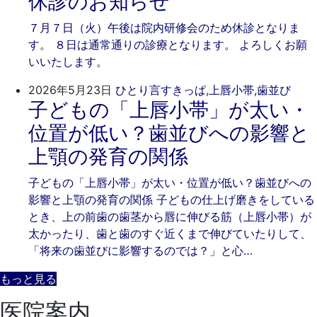
休診のお知らせ
7
そ
７月７日（火）午後は院内研修会のため休診となりま
月
歯
す。 ８日は通常通りの診療となります。 よろしくお願
7
科
いいたします。
日
202
ご
2026年5月23日
ひとり言
すきっぱ
,
上唇小帯
,
歯並び
子どもの「上唇小帯」が太い・
年
き
5
そ
位置が低い？歯並びへの影響と
月
歯
上顎の発育の関係
23
科
日
子どもの「上唇小帯」が太い・位置が低い？歯並びへの
影響と上顎の発育の関係 子どもの仕上げ磨きをしている
とき、上の前歯の歯茎から唇に伸びる筋（上唇小帯）が
太かったり、歯と歯のすぐ近くまで伸びていたりして、
「将来の歯並びに影響するのでは？」と心…
もっと見る
医院案内