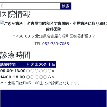
医院情報
〒466-0015
愛知県名古屋市昭和区御器所通3-7
TEL.
052-733-7055
診療時間
診療時間
月
火
水
木
金
土
日
09:00~13:00
〇
〇
〇
〇
〇
〇
×
14:00~18:00
〇
〇
〇
〇
〇
△
×
△：土曜日はPM5：00までの診療となります。