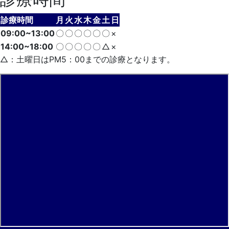
診療時間
月
火
水
木
金
土
日
09:00~13:00
〇
〇
〇
〇
〇
〇
×
14:00~18:00
〇
〇
〇
〇
〇
△
×
△：土曜日はPM5：00までの診療となります。