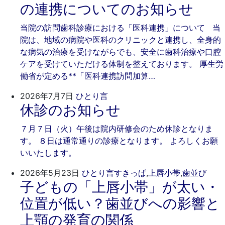
7
そ
の連携についてのお知らせ
月
歯
17
科
当院の訪問歯科診療における「医科連携」について 当
日
院は、地域の病院や医科のクリニックと連携し、全身的
な病気の治療を受けながらでも、安全に歯科治療や口腔
ケアを受けていただける体制を整えております。 厚生労
働省が定める**「医科連携訪問加算…
2026
ご
2026年7月7日
ひとり言
休診のお知らせ
年
き
7
そ
７月７日（火）午後は院内研修会のため休診となりま
月
歯
す。 ８日は通常通りの診療となります。 よろしくお願
7
科
いいたします。
日
202
ご
2026年5月23日
ひとり言
すきっぱ
,
上唇小帯
,
歯並び
子どもの「上唇小帯」が太い・
年
き
5
そ
位置が低い？歯並びへの影響と
月
歯
上顎の発育の関係
23
科