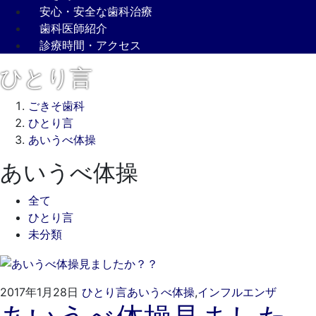
安心・安全な歯科治療
歯科医師紹介
診療時間・アクセス
ひとり言
ごきそ歯科
ひとり言
あいうべ体操
あいうべ体操
全て
ひとり言
未分類
2022
ご
2017年1月28日
ひとり言
あいうべ体操
,
インフルエンザ
年
き