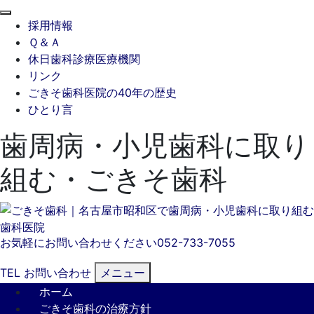
閉
採用情報
じ
Ｑ＆Ａ
る
休日歯科診療医療機関
リンク
ごきそ歯科医院の40年の歴史
ひとり言
歯周病・小児歯科に取り
組む・ごきそ歯科
お気軽にお問い合わせください
052-733-7055
TEL
お問い合わせ
メニュー
ホーム
ごきそ歯科の治療方針