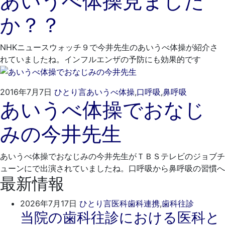
あいうべ体操見ました
3
そ
か？？
月
歯
16
科
日
NHKニュースウォッチ９で今井先生のあいうべ体操が紹介さ
れていましたね。インフルエンザの予防にも効果的です
2022
ご
2016年7月7日
ひとり言
あいうべ体操
,
口呼吸
,
鼻呼吸
あいうべ体操でおなじ
年
き
3
そ
みの今井先生
月
歯
16
科
日
あいうべ体操でおなじみの今井先生がＴＢＳテレビのジョブチ
ューンにで出演されていましたね。口呼吸から鼻呼吸の習慣へ
最新情報
2026
ご
2026年7月17日
ひとり言
医科歯科連携
,
歯科往診
当院の歯科往診における医科と
年
き