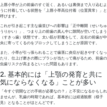
上唇小帯が上の前歯のすぐ近く、あるいは裏側まで入り込むよ
うに付着している状態を「上唇小帯高位付着（位置異常）」と
呼びます。
これが引き起こす主な歯並びへの影響は「正中離開（せいちゅ
うりかい）」、つまり上の前歯の真ん中に隙間が空いてしまう
（すきっ歯）状態です。太い筋が邪魔をして、左右の前歯が中
央に寄ってくるのをブロックしてしまうことが原因です。
また、小帯が引っ張られることで歯茎に炎症が起きやすくなっ
たり、仕上げ磨きの際にブラシが当たって痛がるため、前歯の
虫歯リスクが高まるといった問題もあります。
2. 基本的には「上顎の発育と共に
気にならなくなる」ことが多い
「今すぐ切開などの手術が必要なの？」と不安になるかもしれ
ませんが、乳歯の時期であれば、基本的には経過観察（様子
見）となることがほとんどです。