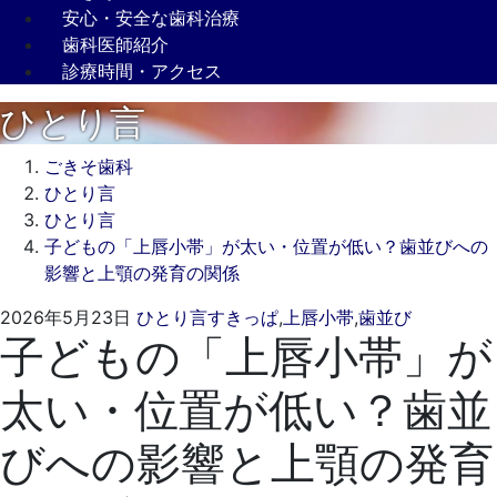
安心・安全な歯科治療
歯科医師紹介
診療時間・アクセス
ひとり言
ごきそ歯科
ひとり言
ひとり言
子どもの「上唇小帯」が太い・位置が低い？歯並びへの
影響と上顎の発育の関係
2026
ご
2026年5月23日
ひとり言
すきっぱ
,
上唇小帯
,
歯並び
子どもの「上唇小帯」が
年
き
5
そ
太い・位置が低い？歯並
月
歯
23
科
びへの影響と上顎の発育
日