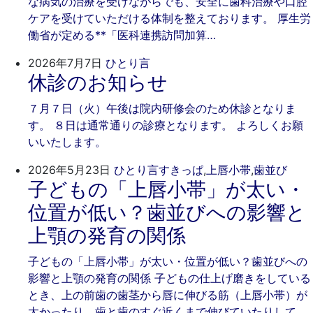
な病気の治療を受けながらでも、安全に歯科治療や口腔
ケアを受けていただける体制を整えております。 厚生労
働省が定める**「医科連携訪問加算…
2026
ご
2026年7月7日
ひとり言
休診のお知らせ
年
き
7
そ
７月７日（火）午後は院内研修会のため休診となりま
月
歯
す。 ８日は通常通りの診療となります。 よろしくお願
7
科
いいたします。
日
202
ご
2026年5月23日
ひとり言
すきっぱ
,
上唇小帯
,
歯並び
子どもの「上唇小帯」が太い・
年
き
5
そ
位置が低い？歯並びへの影響と
月
歯
上顎の発育の関係
23
科
日
子どもの「上唇小帯」が太い・位置が低い？歯並びへの
影響と上顎の発育の関係 子どもの仕上げ磨きをしている
とき、上の前歯の歯茎から唇に伸びる筋（上唇小帯）が
太かったり、歯と歯のすぐ近くまで伸びていたりして、