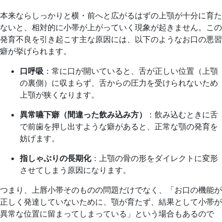
本来ならしっかりと横・前へと広がるはずの上顎が十分に育た
ないと、相対的に小帯が上がっていく現象が起きません。この
発育不良を引き起こす主な原因には、以下のようなお口の悪習
癖が挙げられます。
口呼吸
：常に口が開いていると、舌が正しい位置（上顎
の裏側）に収まらず、舌からの圧力を受けられないため
上顎が狭くなります。
異常嚥下癖（間違った飲み込み方）
：飲み込むときに舌
で前歯を押し出すような癖があると、正常な顎の発育を
妨げます。
指しゃぶりの長期化
：上顎の骨の形をダイレクトに変形
させてしまう原因になります。
つまり、上唇小帯そのものの問題だけでなく、「お口の機能が
正しく発達していないために、顎が育たず、結果として小帯が
異常な位置に留まってしまっている」という場合もあるので