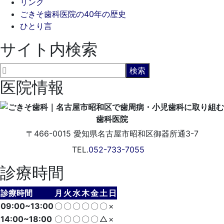
リンク
ごきそ歯科医院の40年の歴史
ひとり言
サイト内検索
医院情報
〒466-0015
愛知県名古屋市昭和区御器所通3-7
TEL.
052-733-7055
診療時間
診療時間
月
火
水
木
金
土
日
09:00~13:00
〇
〇
〇
〇
〇
〇
×
14:00~18:00
〇
〇
〇
〇
〇
△
×