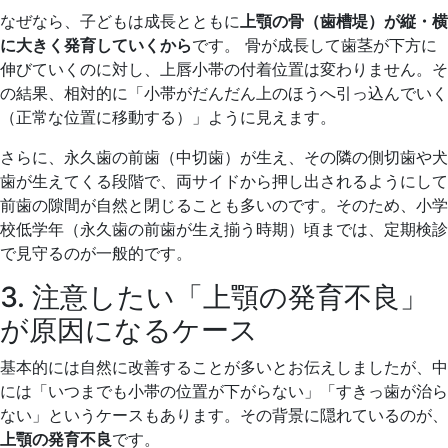
なぜなら、子どもは成長とともに
上顎の骨（歯槽堤）が縦・横
に大きく発育していくから
です。 骨が成長して歯茎が下方に
伸びていくのに対し、上唇小帯の付着位置は変わりません。そ
の結果、相対的に「小帯がだんだん上のほうへ引っ込んでいく
（正常な位置に移動する）」ように見えます。
さらに、永久歯の前歯（中切歯）が生え、その隣の側切歯や犬
歯が生えてくる段階で、両サイドから押し出されるようにして
前歯の隙間が自然と閉じることも多いのです。そのため、小学
校低学年（永久歯の前歯が生え揃う時期）頃までは、定期検診
で見守るのが一般的です。
3. 注意したい「上顎の発育不良」
が原因になるケース
基本的には自然に改善することが多いとお伝えしましたが、中
には「いつまでも小帯の位置が下がらない」「すきっ歯が治ら
ない」というケースもあります。その背景に隠れているのが、
上顎の発育不良
です。