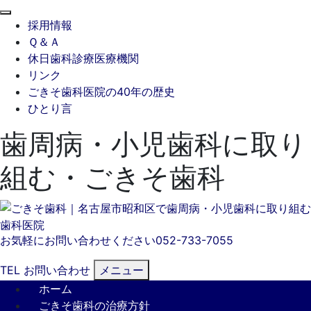
閉
採用情報
じ
Ｑ＆Ａ
る
休日歯科診療医療機関
リンク
ごきそ歯科医院の40年の歴史
ひとり言
歯周病・小児歯科に取り
組む・ごきそ歯科
お気軽にお問い合わせください
052-733-7055
TEL
お問い合わせ
メニュー
ホーム
ごきそ歯科の治療方針