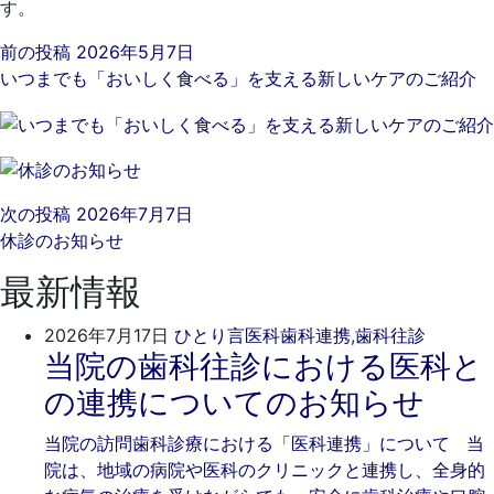
す。
前の投稿
2026年5月7日
いつまでも「おいしく食べる」を支える新しいケアのご紹介
次の投稿
2026年7月7日
休診のお知らせ
最新情報
2026
ご
2026年7月17日
ひとり言
医科歯科連携
,
歯科往診
当院の歯科往診における医科と
年
き
7
そ
の連携についてのお知らせ
月
歯
17
科
当院の訪問歯科診療における「医科連携」について 当
日
院は、地域の病院や医科のクリニックと連携し、全身的