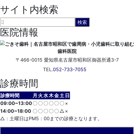
サイト内検索
医院情報
〒466-0015
愛知県名古屋市昭和区御器所通3-7
TEL.
052-733-7055
診療時間
診療時間
月
火
水
木
金
土
日
09:00~13:00
〇
〇
〇
〇
〇
〇
×
14:00~18:00
〇
〇
〇
〇
〇
△
×
△：土曜日はPM5：00までの診療となります。