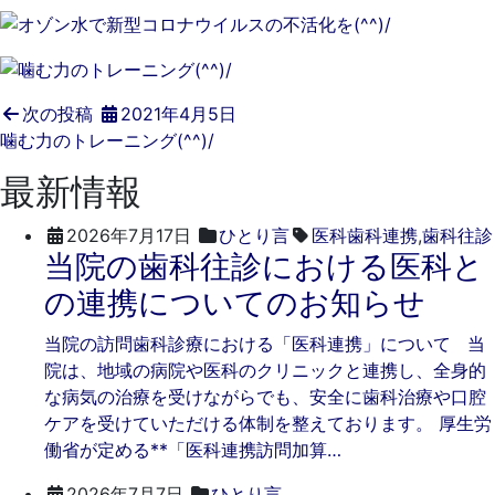
次の投稿
2021年4月5日
噛む力のトレーニング(^^)/
最新情報
2026年7月17日
ひとり言
医科歯科連携
,
歯科往診
当院の歯科往診における医科と
の連携についてのお知らせ
当院の訪問歯科診療における「医科連携」について 当
院は、地域の病院や医科のクリニックと連携し、全身的
な病気の治療を受けながらでも、安全に歯科治療や口腔
ケアを受けていただける体制を整えております。 厚生労
働省が定める**「医科連携訪問加算…
2026
ご
2026年7月7日
ひとり言