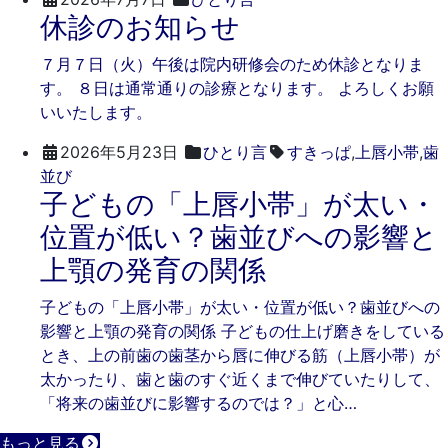
休診のお知らせ
年
き
7
そ
７月７日（火）午後は院内研修会のため休診となりま
月
歯
す。 ８日は通常通りの診療となります。 よろしくお願
7
科
いいたします。
日
2026年5月23日
ひとり言
すきっぱ
,
上唇小帯
,
歯
2026
ご
並び
子どもの「上唇小帯」が太い・
年
き
5
そ
位置が低い？歯並びへの影響と
月
歯
上顎の発育の関係
23
科
日
子どもの「上唇小帯」が太い・位置が低い？歯並びへの
影響と上顎の発育の関係 子どもの仕上げ磨きをしている
とき、上の前歯の歯茎から唇に伸びる筋（上唇小帯）が
太かったり、歯と歯のすぐ近くまで伸びていたりして、
「将来の歯並びに影響するのでは？」と心…
もっと見る