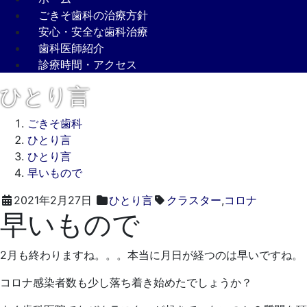
ごきそ歯科の治療方針
安心・安全な歯科治療
歯科医師紹介
診療時間・アクセス
ひとり言
ごきそ歯科
ひとり言
ひとり言
早いもので
2022
ご
2021年2月27日
ひとり言
クラスター
,
コロナ
早いもので
年
き
3
そ
月
歯
2月も終わりますね。。。本当に月日が経つのは早いですね。
15
科
日
コロナ感染者数も少し落ち着き始めたでしょうか？