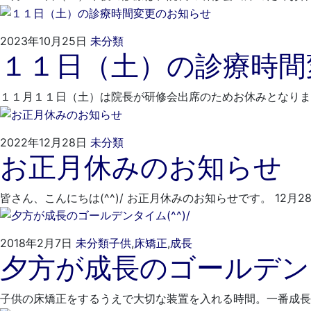
27
科
日
2024
ご
2023年10月25日
未分類
１１日（土）の診療時間
年
き
1
そ
月
歯
１１月１１日（土）は院長が研修会出席のためお休みとなりま
26
科
日
2022
ご
2022年12月28日
未分類
お正月休みのお知らせ
年
き
12
そ
月
歯
皆さん、こんにちは(^^)/ お正月休みのお知らせです。 1
28
科
日
2022
ご
2018年2月7日
未分類
子供
,
床矯正
,
成長
夕方が成長のゴールデンタイ
年
き
3
そ
月
歯
子供の床矯正をするうえで大切な装置を入れる時間。一番成長
15
科