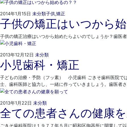
日
2022
ご
2014年1月15日
未分類
子供
,
矯正
子供の矯正はいつから始
年
き
3
そ
月
歯
子供の矯正治療はいつから始めたらよいのでしょうか？歯医者
15
科
日
2022
ご
2013年12月12日
未分類
小児歯科・矯正
年
き
3
そ
月
歯
子どもの治療・予防（フッ素） 小児歯科 ごきそ歯科医院で
15
科
士、歯科医師と協力し、一緒に作っていきましょう。歯医者さ
日
2022
ご
2013年1月22日
未分類
全ての患者さんの健康を
年
き
3
そ
月
歯
ごきそ歯科医院は１９７７年５月に昭和区御器所に開業して以