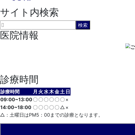
サイト内検索
医院情報
診療時間
診療時間
月
火
水
木
金
土
日
09:00~13:00
〇
〇
〇
〇
〇
〇
×
14:00~18:00
〇
〇
〇
〇
〇
△
×
△：土曜日はPM5：00までの診療となります。