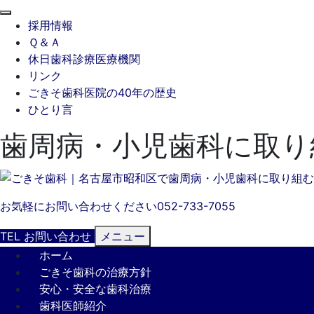
閉
採用情報
じ
Ｑ＆Ａ
る
休日歯科診療医療機関
リンク
ごきそ歯科医院の40年の歴史
ひとり言
歯周病・小児歯科に取り
お気軽にお問い合わせください
052-733-7055
TEL
お問い合わせ
メニュー
ホーム
ごきそ歯科の治療方針
安心・安全な歯科治療
歯科医師紹介