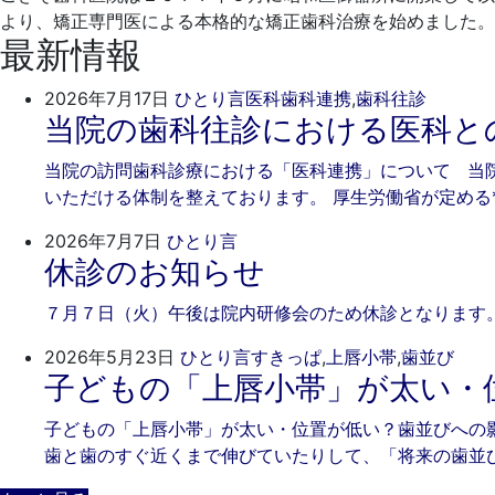
15
科
より、矯正専門医による本格的な矯正歯科治療を始めました。
日
最新情報
2026
ご
2026年7月17日
ひとり言
医科歯科連携
,
歯科往診
当院の歯科往診における医科と
年
き
7
そ
当院の訪問歯科診療における「医科連携」について 当
月
歯
いただける体制を整えております。 厚生労働省が定める
17
科
日
2026
ご
2026年7月7日
ひとり言
休診のお知らせ
年
き
7
そ
７月７日（火）午後は院内研修会のため休診となります。
月
歯
7
科
202
ご
2026年5月23日
ひとり言
すきっぱ
,
上唇小帯
,
歯並び
日
子どもの「上唇小帯」が太い・
年
き
5
そ
子どもの「上唇小帯」が太い・位置が低い？歯並びへの
月
歯
歯と歯のすぐ近くまで伸びていたりして、「将来の歯並
23
科
日