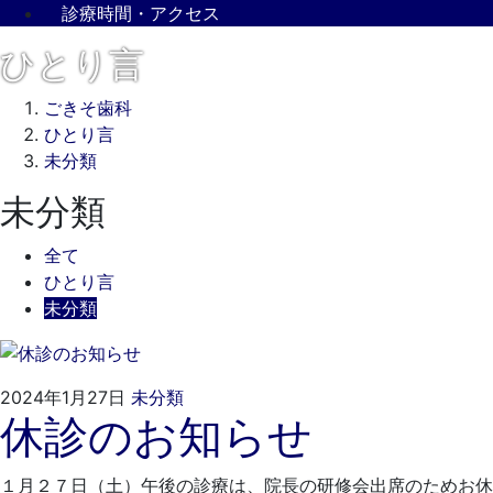
診療時間・アクセス
ひとり言
ごきそ歯科
ひとり言
未分類
未分類
全て
ひとり言
未分類
2024
ご
2024年1月27日
未分類
休診のお知らせ
年
き
1
そ
月
歯
１月２７日（土）午後の診療は、院長の研修会出席のためお休