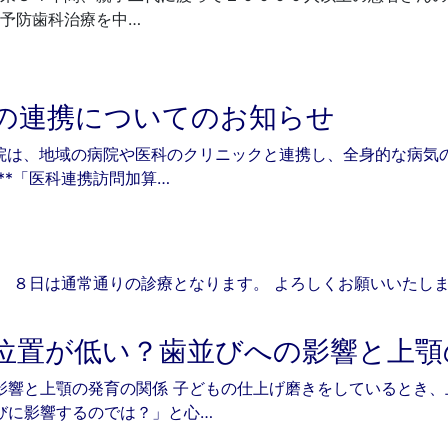
予防歯科治療を中…
の連携についてのお知らせ
院は、地域の病院や医科のクリニックと連携し、全身的な病気
**「医科連携訪問加算…
 ８日は通常通りの診療となります。 よろしくお願いいたし
6
位置が低い？歯並びへの影響と上顎
影響と上顎の発育の関係 子どもの仕上げ磨きをしているとき
びに影響するのでは？」と心…