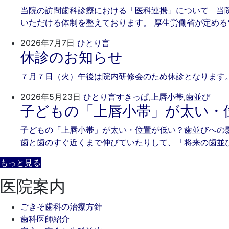
7
そ
当院の訪問歯科診療における「医科連携」について 当
月
歯
いただける体制を整えております。 厚生労働省が定める
17
科
日
2026
ご
2026年7月7日
ひとり言
休診のお知らせ
年
き
7
そ
７月７日（火）午後は院内研修会のため休診となります。
月
歯
7
科
202
ご
2026年5月23日
ひとり言
すきっぱ
,
上唇小帯
,
歯並び
日
子どもの「上唇小帯」が太い・
年
き
5
そ
子どもの「上唇小帯」が太い・位置が低い？歯並びへの
月
歯
歯と歯のすぐ近くまで伸びていたりして、「将来の歯並
23
科
日
もっと見る
医院案内
ごきそ歯科の治療方針
歯科医師紹介