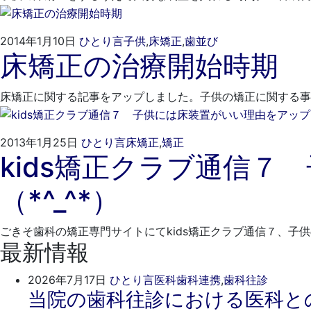
15
科
日
2022
ご
2014年1月10日
ひとり言
子供
,
床矯正
,
歯並び
床矯正の治療開始時期
年
き
3
そ
月
歯
床矯正に関する記事をアップしました。子供の矯正に関する
16
科
日
2022
ご
2013年1月25日
ひとり言
床矯正
,
矯正
kids矯正クラブ通信
年
き
3
そ
（*^_^*）
月
歯
16
科
日
ごきそ歯科の矯正専門サイトにてkids矯正クラブ通信７、子
最新情報
2026
ご
2026年7月17日
ひとり言
医科歯科連携
,
歯科往診
当院の歯科往診における医科と
年
き