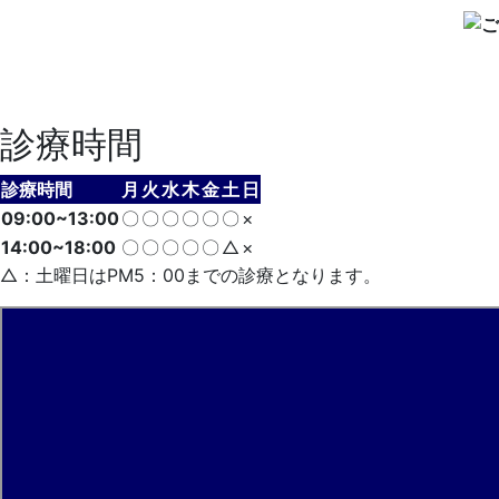
診療時間
診療時間
月
火
水
木
金
土
日
09:00~13:00
〇
〇
〇
〇
〇
〇
×
14:00~18:00
〇
〇
〇
〇
〇
△
×
△：土曜日はPM5：00までの診療となります。