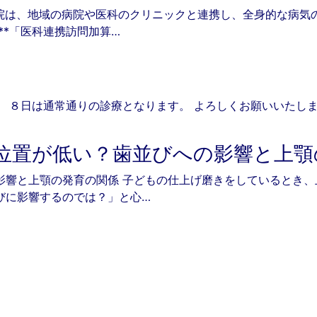
院は、地域の病院や医科のクリニックと連携し、全身的な病気
**「医科連携訪問加算…
 ８日は通常通りの診療となります。 よろしくお願いいたし
6
位置が低い？歯並びへの影響と上顎
影響と上顎の発育の関係 子どもの仕上げ磨きをしているとき
びに影響するのでは？」と心…