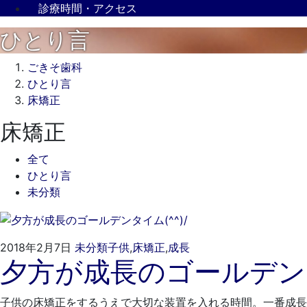
診療時間・アクセス
ひとり言
ごきそ歯科
ひとり言
床矯正
床矯正
全て
ひとり言
未分類
2022
ご
2018年2月7日
未分類
子供
,
床矯正
,
成長
夕方が成長のゴールデンタイ
年
き
3
そ
月
歯
子供の床矯正をするうえで大切な装置を入れる時間。一番成長