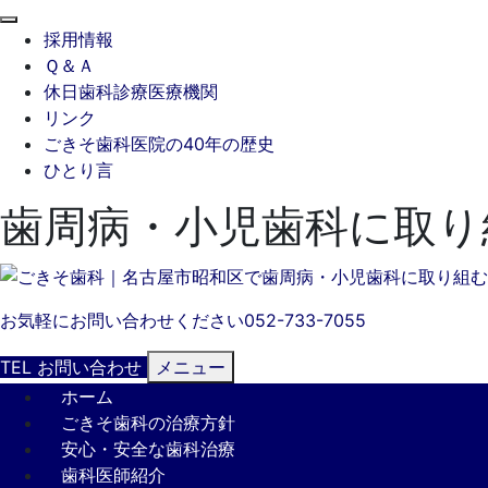
閉
採用情報
じ
Ｑ＆Ａ
る
休日歯科診療医療機関
リンク
ごきそ歯科医院の40年の歴史
ひとり言
歯周病・小児歯科に取り
お気軽にお問い合わせください
052-733-7055
TEL
お問い合わせ
メニュー
ホーム
ごきそ歯科の治療方針
安心・安全な歯科治療
歯科医師紹介