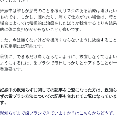
いでしょうか？
3
そ
妊娠中は誰もが胎児のことを考えリスクのある治療は避けたい
月
歯
ものです。しかし、腫れたり、痛くて仕方がない場合は、時と
16
科
場合によっては積極的に治療をしたほうが我慢するよりも結果
日
的に体に負担がかからないことが多いです。
また、今は痛くないけど今後痛くならないように抜歯すること
も安定期には可能です。
最後に、できるだけ痛くならないように、抜歯しなくてもよい
ようにするには、歯ブラシで毎日しっかりとケアすることが一
番重要です。
妊娠中の親知らずに関しての記事をご覧になった方は、親知ら
ずの歯ブラシ方法についての記事も合わせてご覧になっていま
す。
親知らずまで歯ブラシできていますか？はこちらからどうぞ。