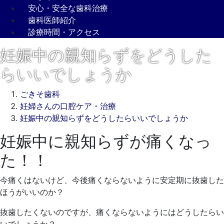
安心・安全な歯科治療
歯科医師紹介
診療時間・アクセス
妊娠中の親知らずをどうした
らいいでしょうか
ごきそ歯科
妊婦さんの口腔ケア・治療
妊娠中の親知らずをどうしたらいいでしょうか
妊娠中に親知らずが痛くなっ
2022
年
た！！
3
月
今痛くはないけど、今後痛くならないように安定期に抜歯した
15
ほうがいいのか？
日
2022
ご
抜歯したくないのですが、痛くならないようにはどうしたらい
年
き