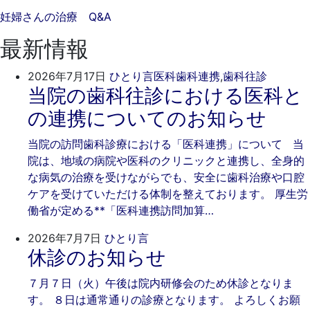
妊婦さんの治療 Q&A
最新情報
2026
ご
2026年7月17日
ひとり言
医科歯科連携
,
歯科往診
当院の歯科往診における医科と
年
き
7
そ
の連携についてのお知らせ
月
歯
17
科
当院の訪問歯科診療における「医科連携」について 当
日
院は、地域の病院や医科のクリニックと連携し、全身的
な病気の治療を受けながらでも、安全に歯科治療や口腔
ケアを受けていただける体制を整えております。 厚生労
働省が定める**「医科連携訪問加算…
2026
ご
2026年7月7日
ひとり言
休診のお知らせ
年
き
7
そ
７月７日（火）午後は院内研修会のため休診となりま
月
歯
す。 ８日は通常通りの診療となります。 よろしくお願
7
科