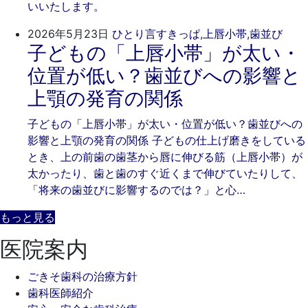
いいたします。
日
202
ご
2026年5月23日
ひとり言
すきっぱ
,
上唇小帯
,
歯並び
子どもの「上唇小帯」が太い・
年
き
5
そ
位置が低い？歯並びへの影響と
月
歯
上顎の発育の関係
23
科
日
子どもの「上唇小帯」が太い・位置が低い？歯並びへの
影響と上顎の発育の関係 子どもの仕上げ磨きをしている
とき、上の前歯の歯茎から唇に伸びる筋（上唇小帯）が
太かったり、歯と歯のすぐ近くまで伸びていたりして、
「将来の歯並びに影響するのでは？」と心…
もっと見る
医院案内
ごきそ歯科の治療方針
歯科医師紹介