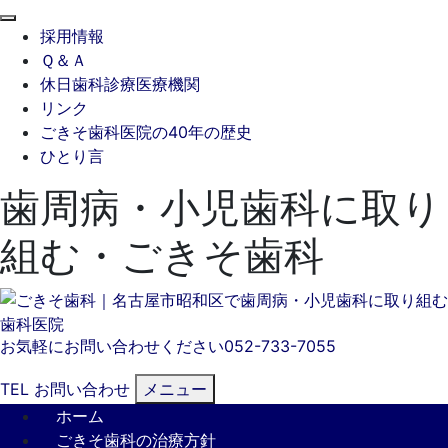
閉
採用情報
じ
Ｑ＆Ａ
る
休日歯科診療医療機関
リンク
ごきそ歯科医院の40年の歴史
ひとり言
歯周病・小児歯科に取り
組む・ごきそ歯科
お気軽にお問い合わせください
052-733-7055
TEL
お問い合わせ
メニュー
ホーム
ごきそ歯科の治療方針