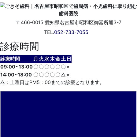
〒466-0015
愛知県名古屋市昭和区御器所通3-7
TEL.
052-733-7055
診療時間
診療時間
月
火
水
木
金
土
日
09:00~13:00
〇
〇
〇
〇
〇
〇
×
14:00~18:00
〇
〇
〇
〇
〇
△
×
△：土曜日はPM5：00までの診療となります。