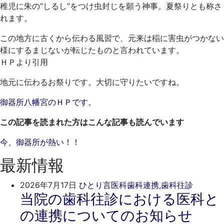
月
歯
稚児に朱の”しるし”をつけ虫封じを願う神事。夏祭りとも称さ
16
科
れます。
日
この地方に古くから伝わる風習で、元来は稲に害虫がつかない
様にするまじないが転じたものと言われています。
ＨＰより引用
地元に伝わるお祭りです。大切に守りたいですね。
御器所八幡宮のＨＰです。
この記事を読まれた方はこんな記事も読んでいます
今、御器所が熱い！！
最新情報
2026
ご
2026年7月17日
ひとり言
医科歯科連携
,
歯科往診
当院の歯科往診における医科と
年
き
7
そ
の連携についてのお知らせ
月
歯