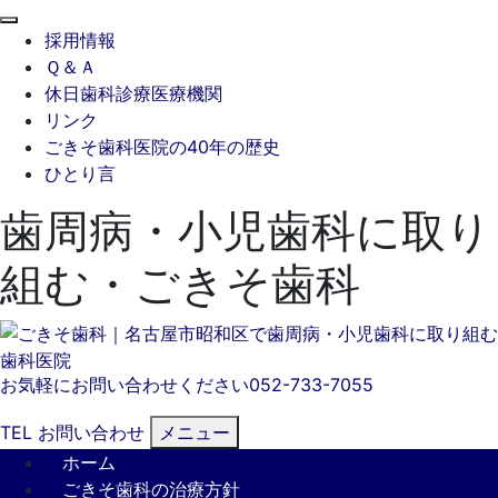
閉
採用情報
じ
Ｑ＆Ａ
る
休日歯科診療医療機関
リンク
ごきそ歯科医院の40年の歴史
ひとり言
歯周病・小児歯科に取り
組む・ごきそ歯科
お気軽にお問い合わせください
052-733-7055
TEL
お問い合わせ
メニュー
ホーム
ごきそ歯科の治療方針