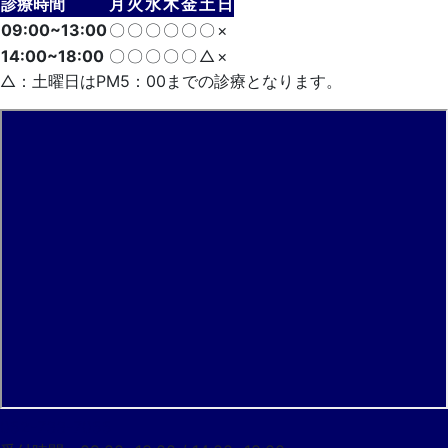
診療時間
月
火
水
木
金
土
日
09:00~13:00
〇
〇
〇
〇
〇
〇
×
14:00~18:00
〇
〇
〇
〇
〇
△
×
△：土曜日はPM5：00までの診療となります。
052-733-7055