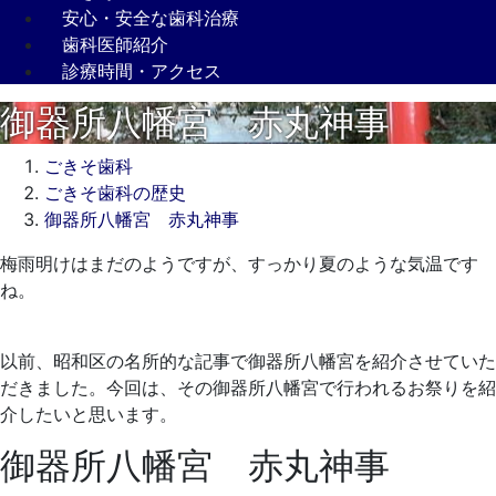
安心・安全な歯科治療
歯科医師紹介
診療時間・アクセス
御器所八幡宮 赤丸神事
ごきそ歯科
ごきそ歯科の歴史
御器所八幡宮 赤丸神事
2022
梅雨明けはまだのようですが、すっかり夏のような気温です
年
ね。
3
月
以前、昭和区の名所的な記事で御器所八幡宮を紹介させていた
15
だきました。今回は、その御器所八幡宮で行われるお祭りを紹
日
介したいと思います。
2022
ご
年
き
御器所八幡宮 赤丸神事
3
そ