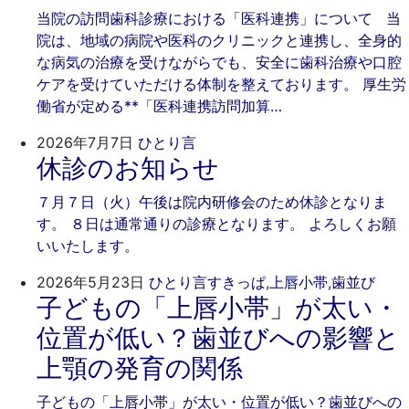
17
科
当院の訪問歯科診療における「医科連携」について 当
日
院は、地域の病院や医科のクリニックと連携し、全身的
な病気の治療を受けながらでも、安全に歯科治療や口腔
ケアを受けていただける体制を整えております。 厚生労
働省が定める**「医科連携訪問加算…
2026
ご
2026年7月7日
ひとり言
休診のお知らせ
年
き
7
そ
７月７日（火）午後は院内研修会のため休診となりま
月
歯
す。 ８日は通常通りの診療となります。 よろしくお願
7
科
いいたします。
日
202
ご
2026年5月23日
ひとり言
すきっぱ
,
上唇小帯
,
歯並び
子どもの「上唇小帯」が太い・
年
き
5
そ
位置が低い？歯並びへの影響と
月
歯
上顎の発育の関係
23
科
日
子どもの「上唇小帯」が太い・位置が低い？歯並びへの