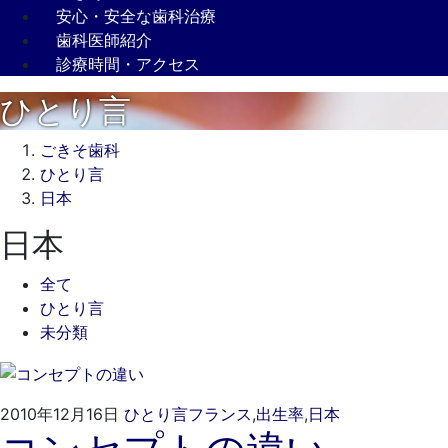
安心・安全な歯科治療
歯科医師紹介
診療時間・アクセス
ひとり言
ごきそ歯科
ひとり言
日本
日本
全て
ひとり言
未分類
2022
ご
2010年12月16日
ひとり言
フランス
,
出生率
,
日本
年
き