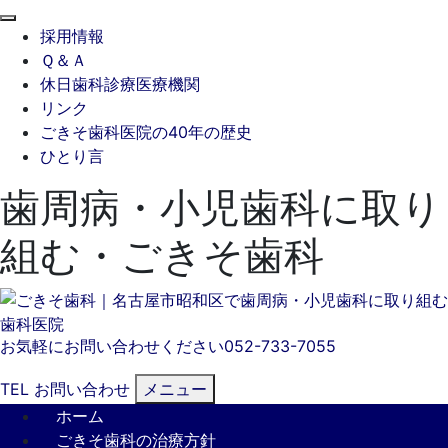
閉
採用情報
じ
Ｑ＆Ａ
る
休日歯科診療医療機関
リンク
ごきそ歯科医院の40年の歴史
ひとり言
歯周病・小児歯科に取り
組む・ごきそ歯科
お気軽にお問い合わせください
052-733-7055
TEL
お問い合わせ
メニュー
ホーム
ごきそ歯科の治療方針