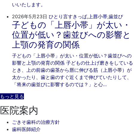
いいたします。
日
202
ご
2026年5月23日
ひとり言
すきっぱ
,
上唇小帯
,
歯並び
子どもの「上唇小帯」が太い・
年
き
5
そ
位置が低い？歯並びへの影響と
月
歯
上顎の発育の関係
23
科
日
子どもの「上唇小帯」が太い・位置が低い？歯並びへの
影響と上顎の発育の関係 子どもの仕上げ磨きをしている
とき、上の前歯の歯茎から唇に伸びる筋（上唇小帯）が
太かったり、歯と歯のすぐ近くまで伸びていたりして、
「将来の歯並びに影響するのでは？」と心…
もっと見る
医院案内
ごきそ歯科の治療方針
歯科医師紹介