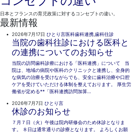
コンセプトの違い
3
そ
月
歯
日本とフランスの育児政策に対するコンセプトの違い。
16
科
最新情報
日
2026
ご
2026年7月17日
ひとり言
医科歯科連携
,
歯科往診
当院の歯科往診における医科と
年
き
7
そ
の連携についてのお知らせ
月
歯
17
科
当院の訪問歯科診療における「医科連携」について 当
日
院は、地域の病院や医科のクリニックと連携し、全身的
な病気の治療を受けながらでも、安全に歯科治療や口腔
ケアを受けていただける体制を整えております。 厚生労
働省が定める**「医科連携訪問加算…
2026
ご
2026年7月7日
ひとり言
休診のお知らせ
年
き
7
そ
７月７日（火）午後は院内研修会のため休診となりま
月
歯
す。 ８日は通常通りの診療となります。 よろしくお願
7
科