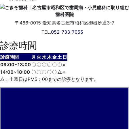
〒466-0015
愛知県名古屋市昭和区御器所通3-7
TEL.
052-733-7055
診療時間
診療時間
月
火
水
木
金
土
日
09:00~13:00
〇
〇
〇
〇
〇
〇
×
14:00~18:00
〇
〇
〇
〇
〇
△
×
△：土曜日はPM5：00までの診療となります。