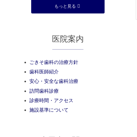
をしているとき、上の前歯の歯茎から唇に伸びる筋
2
もっと見る
（上唇小帯）が太かったり、歯と歯のすぐ近くまで
3
日
伸びていたりして、「将来の歯並びに影響するので
は？」と心…
医院案内
ごきそ歯科の治療方針
歯科医師紹介
安心・安全な歯科治療
訪問歯科診療
診療時間・アクセス
施設基準について