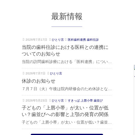
最新情報
2
ご
2026年7月17日
ひとり言
医科歯科連携
,
歯科往診
0
き
当院の歯科往診における医科との連携に
2
そ
ついてのお知らせ
6
歯
当院の訪問歯科診療における「医科連携」について
年
科
7
当院は、地域の病院や医科のクリニックと連携
月
2
ご
2026年7月7日
ひとり言
し、全身的な病気の治療を受けながらでも、安全に
1
0
き
休診のお知らせ
歯科治療や口腔ケアを受けていただける体制を整え
7
2
そ
７月７日（火）午後は院内研修会のため休診となり
日
ております。 厚生労働省が定める**「医科連携訪問
6
歯
年
科
ます。 ８日は通常通りの診療となります。 よろし
加算…
2
ご
7
2026年5月23日
ひとり言
すきっぱ
,
上唇小帯
,
歯並び
くお願いいたします。
0
き
月
子どもの「上唇小帯」が太い・位置が低
2
そ
7
い？歯並びへの影響と上顎の発育の関係
6
歯
日
子どもの「上唇小帯」が太い・位置が低い？歯並び
年
科
5
への影響と上顎の発育の関係 子どもの仕上げ磨き
月