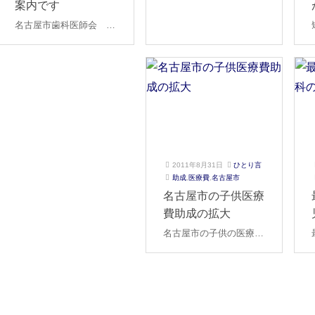
案内です
5
歯
年
科
日（日）は夏季休暇とな
年
科
8
名古屋市歯科医師会 名
ります。 １８日より通
1
月
古屋歯科保険医療センタ
常診療となります。 よ
2
9
ーのご案内です。 行か
月
日
ろしくお願いいたしま
2
れる際は必ずお電話にて
す。 休日歯科診療所の
2
確認してみて下さい。
ご案内です
日
2011年8月31日
ひとり言
2
ご
助成
,
医療費
,
名古屋市
0
き
名古屋市の子供医療
2
そ
費助成の拡大
2
歯
年
科
名古屋市の子供の医療費
3
助成枠が拡大されます。
月
今までは小学生まででし
1
6
たが、このたび、中学生
日
までとなります。