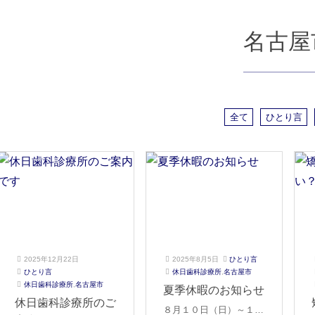
名古屋
全て
ひとり言
2025年12月22日
2025年8月5日
ひとり言
2
ご
ひとり言
休日歯科診療所
,
名古屋市
2
ご
0
き
休日歯科診療所
,
名古屋市
夏季休暇のお知らせ
0
き
2
そ
休日歯科診療所のご
８月１０日（日）～１７
2
そ
5
歯