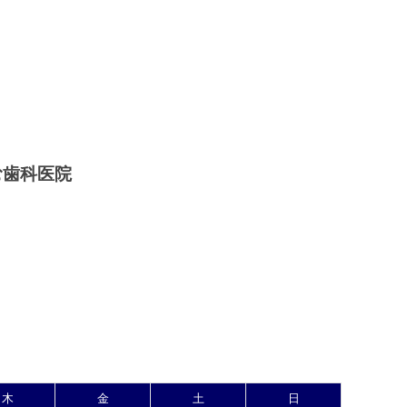
木
金
土
日