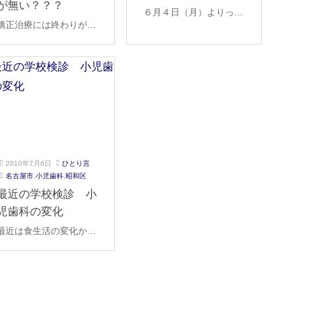
が無い？？？
2
歯
年
科
６月４日（月）よりっ矯
年
科
3
矯正治療には終わりがな
正専門医による矯正治療
3
月
い？？？どんな意味でし
を始めました。元松田矯
月
1
ょうか？？
1
6
正歯科院長、松田征夫先
6
日
生をお迎えしました。
日
2010年7月6日
ひとり言
2
ご
名古屋市
,
小児歯科
,
昭和区
0
き
最近の学校検診 小
2
そ
児歯科の変化
2
歯
年
科
最近は食生活の変化から
3
顎の成長に何かしらの問
月
題をもっている子供が増
1
6
えてきています。そのた
日
め、小児歯科の主流は虫
歯の治療から、かみ合わ