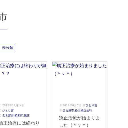
市
未分類
2012年11月14日
2012年6月5日
ひとり言
2
ご
ひとり言
名古屋市
,
松田矯正歯科
2
ご
0
き
名古屋市
,
昭和区
,
矯正
矯正治療が始まりま
0
き
2
そ
矯正治療には終わり
した（＾ｖ＾）
2
そ
2
歯