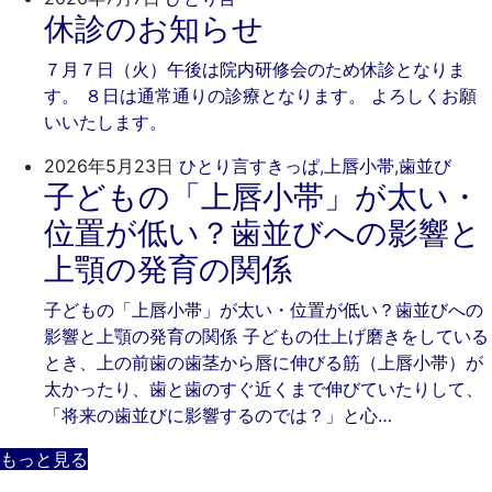
休診のお知らせ
年
き
7
そ
７月７日（火）午後は院内研修会のため休診となりま
月
歯
す。 ８日は通常通りの診療となります。 よろしくお願
7
科
いいたします。
日
202
ご
2026年5月23日
ひとり言
すきっぱ
,
上唇小帯
,
歯並び
子どもの「上唇小帯」が太い・
年
き
5
そ
位置が低い？歯並びへの影響と
月
歯
上顎の発育の関係
23
科
日
子どもの「上唇小帯」が太い・位置が低い？歯並びへの
影響と上顎の発育の関係 子どもの仕上げ磨きをしている
とき、上の前歯の歯茎から唇に伸びる筋（上唇小帯）が
太かったり、歯と歯のすぐ近くまで伸びていたりして、
「将来の歯並びに影響するのでは？」と心…
もっと見る