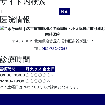
サイト内検索
医院情報
〒466-0015
愛知県名古屋市昭和区御器所通3-7
TEL.
052-733-7055
診療時間
診療時間
月
火
水
木
金
土
日
09:00~13:00
〇
〇
〇
〇
〇
〇
×
14:00~18:00
〇
〇
〇
〇
〇
△
×
△：土曜日はPM5：00までの診療となります。