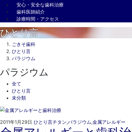
安心・安全な歯科治療
歯科医師紹介
診療時間・アクセス
ひとり言
ごきそ歯科
ひとり言
パラジウム
パラジウム
全て
ひとり言
未分類
20
ご
2011年1月29日
ひとり言
チタン
,
パラジウム
,
金属アレルギー
年
き