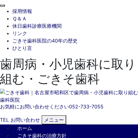
閉
採用情報
じ
Ｑ＆Ａ
る
休日歯科診療医療機関
リンク
ごきそ歯科医院の40年の歴史
ひとり言
歯周病・小児歯科に取り
組む・ごきそ歯科
お気軽にお問い合わせください
052-733-7055
TEL
お問い合わせ
メニュー
ホーム
ごきそ歯科の治療方針