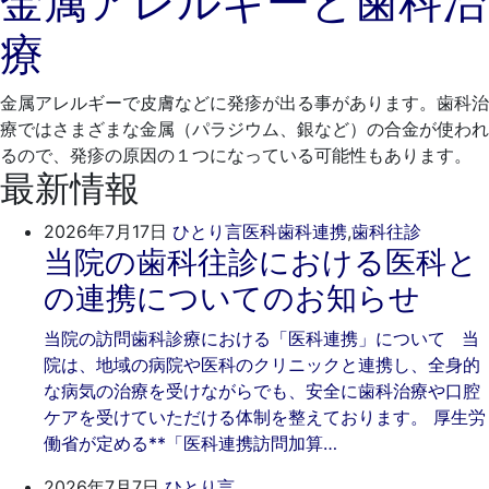
金属アレルギーと歯科治
3
そ
療
月
歯
23
科
日
金属アレルギーで皮膚などに発疹が出る事があります。歯科治
療ではさまざまな金属（パラジウム、銀など）の合金が使われ
るので、発疹の原因の１つになっている可能性もあります。
最新情報
2026
ご
2026年7月17日
ひとり言
医科歯科連携
,
歯科往診
当院の歯科往診における医科と
年
き
7
そ
の連携についてのお知らせ
月
歯
17
科
当院の訪問歯科診療における「医科連携」について 当
日
院は、地域の病院や医科のクリニックと連携し、全身的
な病気の治療を受けながらでも、安全に歯科治療や口腔
ケアを受けていただける体制を整えております。 厚生労
働省が定める**「医科連携訪問加算…
2026
ご
2026年7月7日
ひとり言