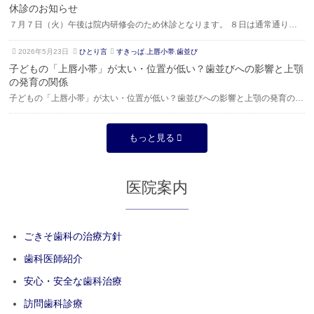
0
き
月
休診のお知らせ
める**「医科連携訪問加算…
2
そ
1
７月７日（火）午後は院内研修会のため休診となります。 ８日は通常通りの
6
歯
7
診療となります。 よろしくお願いいたします。
年
科
日
2
ご
2026年5月23日
ひとり言
すきっぱ
,
上唇小帯
,
歯並び
7
0
き
月
子どもの「上唇小帯」が太い・位置が低い？歯並びへの影響と上顎
2
そ
7
の発育の関係
6
歯
日
子どもの「上唇小帯」が太い・位置が低い？歯並びへの影響と上顎の発育の関
年
科
係 子どもの仕上げ磨きをしているとき、上の前歯の歯茎から唇に伸びる筋
5
月
（上唇小帯）が太かったり、歯と歯のすぐ近くまで伸びていたりして、「将来
もっと見る
2
の歯並びに影響するのでは？」と心…
3
日
医院案内
ごきそ歯科の治療方針
歯科医師紹介
安心・安全な歯科治療
訪問歯科診療