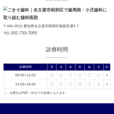
〒466-0015
愛知県名古屋市昭和区御器所通3-7
052-733-7055
TEL.
診療時間
診療時間
月
火
水
木
金
土
日
09:00~13:00
〇
〇
〇
〇
〇
〇
×
14:00~18:00
〇
〇
〇
〇
〇
△
×
△：土曜日はPM5：00までの診療となります。