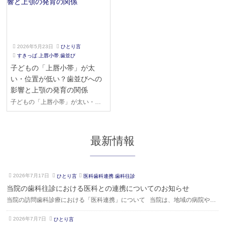
2026年5月23日
ひとり言
2
ご
すきっぱ
,
上唇小帯
,
歯並び
0
き
子どもの「上唇小帯」が太
2
そ
い・位置が低い？歯並びへの
6
歯
影響と上顎の発育の関係
年
科
5
子どもの「上唇小帯」が太い・位
月
置が低い？歯並びへの影響と上顎
2
の発育の関係 子どもの仕上げ磨き
3
をしているとき、上の前歯の歯茎
日
最新情報
から唇に伸びる筋（上唇小帯）が
太かったり、歯と歯のすぐ近くま
で伸びていたりして、「将来の歯
並びに影響するのでは？」と心…
2
ご
2026年7月17日
ひとり言
医科歯科連携
,
歯科往診
0
き
当院の歯科往診における医科との連携についてのお知らせ
2
そ
当院の訪問歯科診療における「医科連携」について 当院は、地域の病院や医
6
歯
科のクリニックと連携し、全身的な病気の治療を受けながらでも、安全に歯科
年
科
2
ご
2026年7月7日
ひとり言
治療や口腔ケアを受けていただける体制を整えております。 厚生労働省が定
7